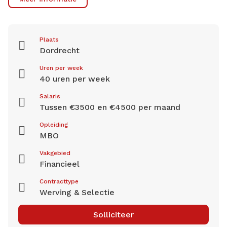
Plaats
Dordrecht
Uren per week
40 uren per week
Salaris
Tussen €3500 en €4500 per maand
Opleiding
MBO
Vakgebied
Financieel
Contracttype
Werving & Selectie
Solliciteer