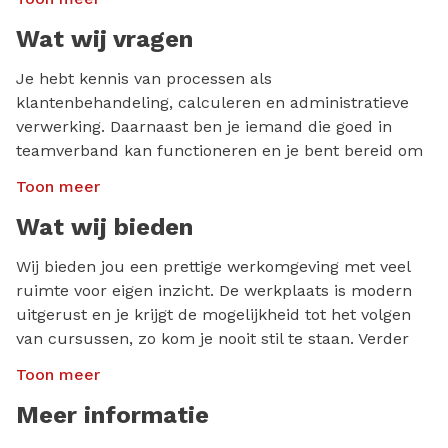
Wat wij vragen
Je hebt kennis van processen als
klantenbehandeling, calculeren en administratieve
verwerking. Daarnaast ben je iemand die goed in
teamverband kan functioneren en je bent bereid om
eventuele cursussen te volgen. Je hebt goede
Toon meer
mondeling en schriftelijke vaardigheden en
cijfermatig inzicht. Verder beschik je over:
Wat wij bieden
Een afgeronde mbo-opleiding;
Wij bieden jou een prettige werkomgeving met veel
ruimte voor eigen inzicht. De werkplaats is modern
Minimaal 2-3 jaar ervaring als Schademanager/-
uitgerust en je krijgt de mogelijkheid tot het volgen
Calculator;
van cursussen, zo kom je nooit stil te staan. Verder
Ervaring met Audatex;
kun je rekenen op:
Toon meer
Ervaring met backoffice pakketten, bij voorkeur
Een salaris tussen €3.500,- en €4.500,- bruto,
Delta/W.
Meer informatie
afhankelijk van leeftijd en ervaring;