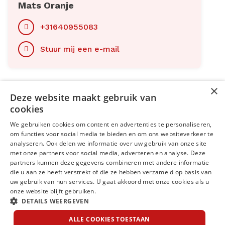
Mats Oranje
+31640955083
Stuur mij een e-mail
×
Deze website maakt gebruik van
Menu
cookies
We gebruiken cookies om content en advertenties te personaliseren,
Kantoren
om functies voor social media te bieden en om ons websiteverkeer te
analyseren. Ook delen we informatie over uw gebruik van onze site
Open sollicitatie
met onze partners voor social media, adverteren en analyse. Deze
partners kunnen deze gegevens combineren met andere informatie
Volg ons op
die u aan ze heeft verstrekt of die ze hebben verzameld op basis van
uw gebruik van hun services. U gaat akkoord met onze cookies als u
onze website blijft gebruiken.
DETAILS WEERGEVEN
ALLE COOKIES TOESTAAN
Cookies
Disclaimer
Privacy statement