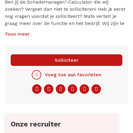
Ben jij de Schademanager/-Calculator die wij
Werken in een moderne werkomgeving;
zoeken? Vergeet dan niet te solliciteren! Heb je eerst
Mogelijkheid tot deelname aan het
nog vragen voordat je solliciteert? Mats vertelt je
bedrijfsfitnessplan;
graag meer over de functie en het bedrijf. Wij zijn te
Secundaire arbeidsvoorwaarden.
bereiken via 010-3182840 of stuur een mailtje naar
Toon meer
jobs@redrecruitment.nl
Let op: een referentiecheck is onderdeel van onze
sollicitatieprocedure.
Solliciteer
Voeg toe aan favorieten
Facebook
Twitter
LinkedIn
Pinterest
WhatsApp
E-
mail
Onze recruiter