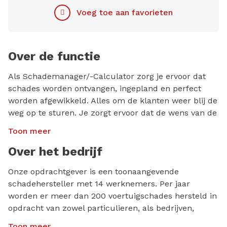
Voeg toe aan favorieten
Over de functie
Als Schademanager/-Calculator zorg je ervoor dat
schades worden ontvangen, ingepland en perfect
worden afgewikkeld. Alles om de klanten weer blij de
weg op te sturen. Je zorgt ervoor dat de wens van de
klant op de juiste manier bij de mensen in de
Toon meer
werkplaats terechtkomt. Dit doe je door zelf de
werkplaatsplanning te maken en te communiceren.
Over het bedrijf
Je bent verantwoordelijk voor het maken van
Onze opdrachtgever is een toonaangevende
calculaties en het bestellen van de benodigde
schadehersteller met 14 werknemers. Per jaar
onderdelen. Tot slot wikkel je schades af met de
worden er meer dan 200 voertuigschades hersteld in
experts van de verzekerings- en
opdracht van zowel particulieren, als bedrijven,
leasemaatschappijen.
leasemaatschappijen en verzekeraars.
Toon meer