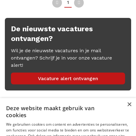
1
Vorige
Volgende
De nieuwste vacatures
ontvangen?
Wil je de nieuwste vacatures in je mail
ontvangen? Schrijf je in voor onze vacature
alert!
Vacature alert ontvangen
×
Deze website maakt gebruik van
Menu
cookies
We gebruiken cookies om content en advertenties te personaliseren,
Kantoren
om functies voor social media te bieden en om ons websiteverkeer te
analyseren. Ook delen we informatie over uw gebruik van onze site