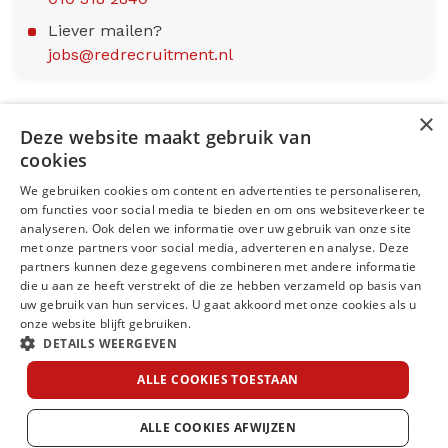
Liever mailen?
jobs@redrecruitment.nl
×
Deze website maakt gebruik van
Menu
cookies
We gebruiken cookies om content en advertenties te personaliseren,
Kantoren
om functies voor social media te bieden en om ons websiteverkeer te
analyseren. Ook delen we informatie over uw gebruik van onze site
Open sollicitatie
met onze partners voor social media, adverteren en analyse. Deze
partners kunnen deze gegevens combineren met andere informatie
die u aan ze heeft verstrekt of die ze hebben verzameld op basis van
Volg ons op
uw gebruik van hun services. U gaat akkoord met onze cookies als u
onze website blijft gebruiken.
DETAILS WEERGEVEN
ALLE COOKIES TOESTAAN
Cookies
Disclaimer
Privacy statement
© RED Recruitment 2022
ALLE COOKIES AFWIJZEN