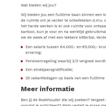
Wat bieden wij jou?
Wij bieden jou een fulltime baan binnen een be
de ruimte om je verder te ontwikkelen d.m.v. c
het harde werken is er ook ruimte voor ontspa
kantoor, kun je voor en na werktijd gebruikma
we de week af met een lekkere bitterbal. Verd
Een salaris tussen €4.000,- en €5.000,- bruto
ervaring;
Pensioenregeling waarbij 2/3 vergoed wordt
Een eindejaarsgratificatie;
25 vakantiedagen op basis van een fulltime
Meer informatie
Ben jij de Boekhouder die wij zoeken? Vergeet d
voordat je solliciteert? Mats vertelt je graag me