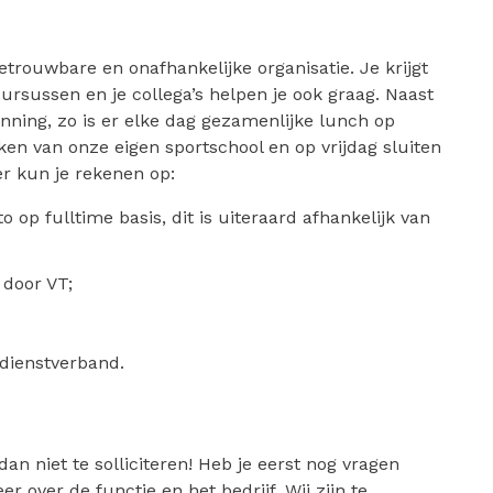
trouwbare en onafhankelijke organisatie. Je krijgt
ursussen en je collega’s helpen je ook graag. Naast
nning, zo is er elke dag gezamenlijke lunch op
ken van onze eigen sportschool en op vrijdag sluiten
er kun je rekenen op:
 op fulltime basis, dit is uiteraard afhankelijk van
 door VT;
 dienstverband.
an niet te solliciteren! Heb je eerst nog vragen
er over de functie en het bedrijf. Wij zijn te