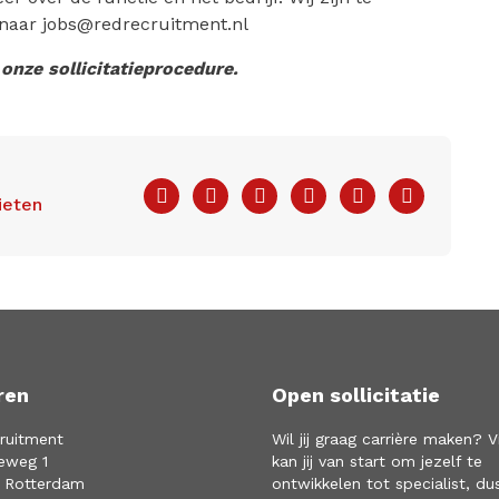
 naar jobs@redrecruitment.nl
onze sollicitatieprocedure.
Facebook
Twitter
LinkedIn
Pinterest
WhatsApp
E-
ieten
mail
ren
Open sollicitatie
ruitment
Wil jij graag carrière maken? V
eweg 1
kan jij van start om jezelf te
 Rotterdam
ontwikkelen tot specialist, du