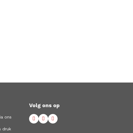
Volg ons op
ia ons
s druk