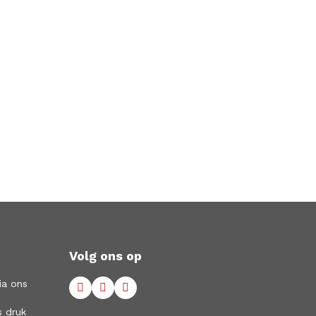
Volg ons op
ia ons
s druk