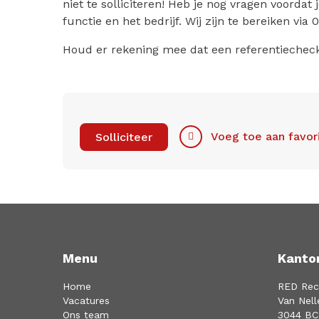
niet te solliciteren! Heb je nog vragen voordat 
functie en het bedrijf. Wij zijn te bereiken vi
Houd er rekening mee dat een referentiecheck 
Voeg toe aan favor
Solliciteer
Menu
Kanto
Home
RED Rec
Vacatures
Van Nell
Ons team
3044 BC