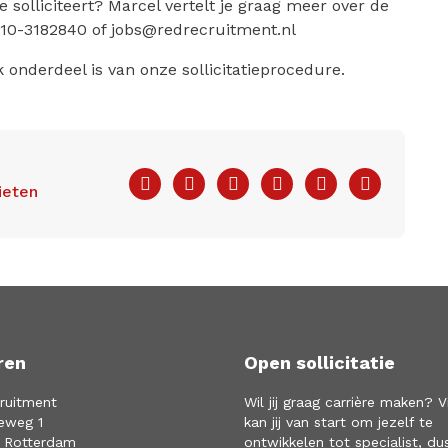
je solliciteert? Marcel vertelt je graag meer over de
a 010-3182840 of jobs@redrecruitment.nl
onderdeel is van onze sollicitatieprocedure.
Facebook
Twitter
LinkedIn
Pinterest
WhatsApp
E-
ieten
mail
ren
Open sollicitatie
ruitment
Wil jij graag carrière maken? V
eweg 1
kan jij van start om jezelf te
 Rotterdam
ontwikkelen tot specialist, du