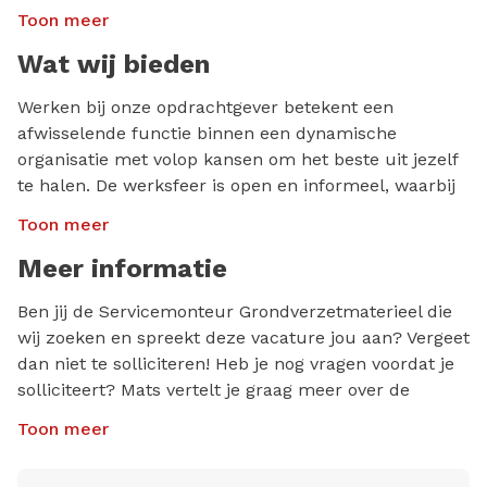
hydraulische systemen, dieseltechniek en
Toon meer
elektrotechniek. Verder zoeken wij iemand met:
Wat wij bieden
Minimaal afgeronde technische LBO+ of mbo-
opleiding;
Werken bij onze opdrachtgever betekent een
afwisselende functie binnen een dynamische
Minimaal 4 jaar werkervaring in de techniek, bij
organisatie met volop kansen om het beste uit jezelf
voorkeur met grondverzetmaterieel;
te halen. De werksfeer is open en informeel, waarbij
Affiniteit met graafmachines;
iedereen zijn eigen verantwoordelijkheid draagt. Wij
Toon meer
Goede beheersing van de Nederlandse taal, zowel
bieden:
in woord als geschrift;
Meer informatie
Een marktconform salaris;
Engels goed kunnen lezen en begrijpen;
Ben jij de Servicemonteur Grondverzetmaterieel die
Een ambitieuze werkomgeving waarin jij je kennis
Zelfstandige, flexibele en enthousiaste
wij zoeken en spreekt deze vacature jou aan? Vergeet
kunt delen en verder kunt ontwikkelen;
werkhouding;
dan niet te solliciteren! Heb je nog vragen voordat je
(Interne) opleidingen en trainingen op onze eigen
Bij voorkeur een BE rijbewijs;
solliciteert? Mats vertelt je graag meer over de
locatie;
functie en het bedrijf. Wij zijn te bereiken via 010-
Een proactieve en hands-on instelling met oog
Toon meer
Werken met topmerken en enthousiaste collega’s;
3182840 of jobs@redrecruitment.nl
voor detail;
Vrijheid en eigen verantwoordelijkheid in je rol;
Houd er rekening mee dat een referentiecheck
Een leergierige houding en de drang om