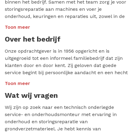
binnen het bedrijf. Samen met het team zorg je voor
storingsreparatie aan machines en voer je
onderhoud, keuringen en reparaties uit, zowel in de
werkplaats als op locatie. Verder omvatten jouw
Toon meer
taken:
Over het bedrijf
Het uitvoeren van onderhoudsbeurten;
Onze opdrachtgever is in 1956 opgericht en is
Het oplossen van storingen;
uitgegroeid tot een informeel familiebedrijf dat zijn
Het klaarmaken van nieuwe machines;
klanten door en door kent. Zij geloven dat goede
Het opbouwen van extra functies op nieuwe
service begint bij persoonlijke aandacht en een hecht
machines;
team van ervaren medewerkers. Ontzorgen is hun
Toon meer
doel: als klant zorgen zij voor jou en je machine,
Het verhuurklaar maken van machines.
zodat je zorgeloos een Kubota kunt kopen of huren.
Wat wij vragen
Wij zijn op zoek naar een technisch onderlegde
service- en onderhoudsmonteur met ervaring in
onderhoud en storingsreparatie van
grondverzetmaterieel. Je hebt kennis van