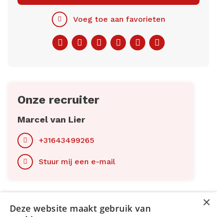
Voeg toe aan favorieten
Facebook
Twitter
LinkedIn
Pinterest
WhatsApp
E-
mail
Onze recruiter
Marcel van Lier
+31643499265
Stuur mij een e-mail
×
Deze website maakt gebruik van
Menu