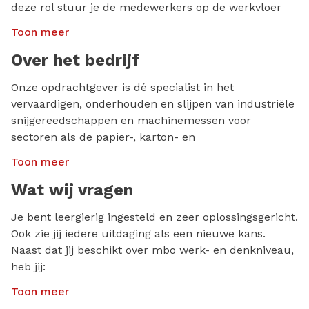
deze rol stuur je de medewerkers op de werkvloer
aan.
Toon meer
Over het bedrijf
Onze opdrachtgever is dé specialist in het
vervaardigen, onderhouden en slijpen van industriële
snijgereedschappen en machinemessen voor
sectoren als de papier-, karton- en
verpakkingsindustrie. Met innovatieve en
Toon meer
gepatenteerde technieken, zoals speciale radius-
slijpmethodes, zorgen zij ervoor dat machines
Wat wij vragen
efficiënter werken en materiaalverlies en stofvorming
Je bent leergierig ingesteld en zeer oplossingsgericht.
tot een minimum worden beperkt. Naast het leveren
Ook zie jij iedere uitdaging als een nieuwe kans.
van messen en zagen staat het bedrijf bekend om
Naast dat jij beschikt over mbo werk- en denkniveau,
haar grondige slijpservice, waarmee ze complete
heb jij:
bedrijfsprocessen voor hun industriële klanten
optimaliseren.
Toon meer
Verantwoordelijkheidsgevoel en ben jij flexibel;