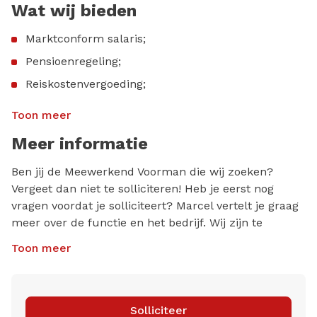
Goede sociale- en communicatieve vaardigheden
Wat wij bieden
in de Nederlandse taal;
Marktconform salaris;
Een achtergrond in de
metaalindustrie/machinerevisie en heb jij ervaring
Pensioenregeling;
met CNC;
Reiskostenvergoeding;
Gevoel voor automatisering;
Werken in een jong en dynamisch team;
Toon meer
Hands-on mentaliteit en ben jij stressbestendig;
24 vakantiedagen + 3 extra dagen;
Meer informatie
Vind jij het leuk en uitdagend om het maximale te
Opleidingsbudget voor verdere ontwikkeling;
behalen uit mensen (en machines) en ben jij
Ben jij de Meewerkend Voorman die wij zoeken?
Gezellige uitjes en borrels om het teamgevoel te
vindingrijk/innovatief?
Vergeet dan niet te solliciteren! Heb je eerst nog
versterken.
vragen voordat je solliciteert? Marcel vertelt je graag
meer over de functie en het bedrijf. Wij zijn te
bereiken via 010-3182840 of stuur een mailtje naar
Toon meer
jobs@redrecruitment.nl
Let op: een referentiecheck is onderdeel van onze
sollicitatieprocedure.
Solliciteer