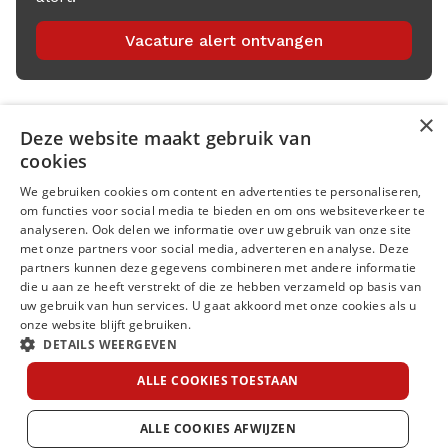
Vacature alert ontvangen
×
Deze website maakt gebruik van
Menu
cookies
We gebruiken cookies om content en advertenties te personaliseren,
Kantoren
om functies voor social media te bieden en om ons websiteverkeer te
analyseren. Ook delen we informatie over uw gebruik van onze site
Open sollicitatie
met onze partners voor social media, adverteren en analyse. Deze
partners kunnen deze gegevens combineren met andere informatie
Volg ons op
die u aan ze heeft verstrekt of die ze hebben verzameld op basis van
uw gebruik van hun services. U gaat akkoord met onze cookies als u
onze website blijft gebruiken.
DETAILS WEERGEVEN
ALLE COOKIES TOESTAAN
Cookies
Disclaimer
Privacy statement
© RED Recruitment 2022
ALLE COOKIES AFWIJZEN