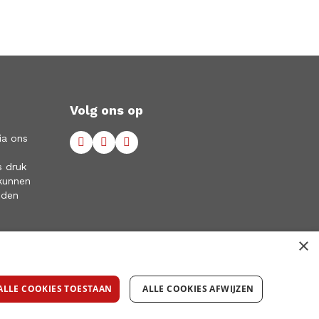
Volg ons op
ia ons
s druk
kunnen
eden
×
ALLE COOKIES TOESTAAN
ALLE COOKIES AFWIJZEN
© RED Recruitment 2022