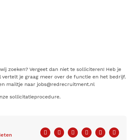
ij zoeken? Vergeet dan niet te solliciteren! Heb je
 vertelt je graag meer over de functie en het bedrijf.
een mailtje naar jobs@redrecruitment.nl
nze sollicitatieprocedure.
Facebook
Twitter
LinkedIn
Pinterest
WhatsApp
E-
ieten
mail