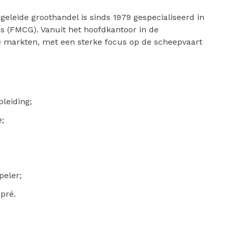
eleide groothandel is sinds 1979 gespecialiseerd in
s (FMCG). Vanuit het hoofdkantoor in de
e markten, met een sterke focus op de scheepvaart
leiding;
e;
peler;
pré.