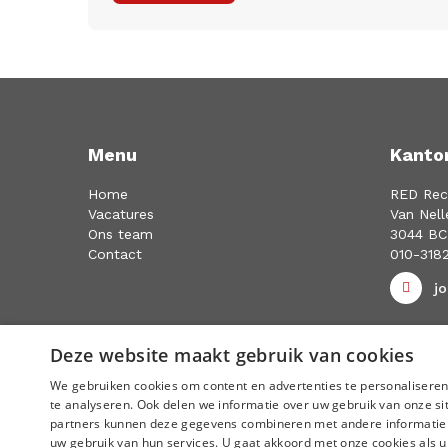
Menu
Kanto
Home
RED Rec
Vacatures
Van Nell
Ons team
3044 BC
Contact
010-318
j
Deze website maakt gebruik van cookies
We gebruiken cookies om content en advertenties te personaliseren
te analyseren. Ook delen we informatie over uw gebruik van onze si
Cookies
Disclaimer
Privacy statement
partners kunnen deze gegevens combineren met andere informatie di
uw gebruik van hun services. U gaat akkoord met onze cookies als u 