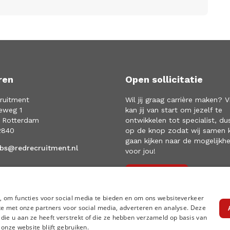
ren
Open sollicitatie
ruitment
Wil jij graag carrière maken? V
eweg 1
kan jij van start om jezelf te
 Rotterdam
ontwikkelen tot specialist, du
2840
op de knop zodat wij samen 
gaan kijken naar de mogelijkh
obs@redrecruitment.nl
voor jou!
Solliciteren
, om functies voor social media te bieden en om ons websiteverkeer
te met onze partners voor social media, adverteren en analyse. Deze
e u aan ze heeft verstrekt of die ze hebben verzameld op basis van
onze website blijft gebruiken.