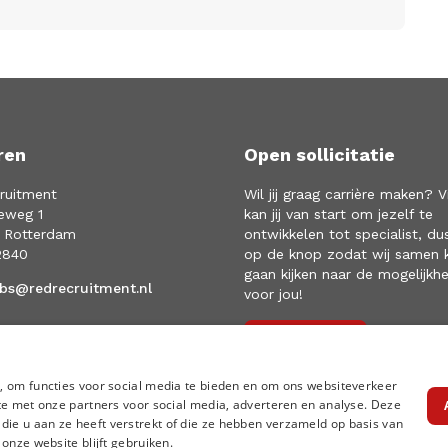
ren
Open sollicitatie
ruitment
Wil jij graag carrière maken? V
eweg 1
kan jij van start om jezelf te
 Rotterdam
ontwikkelen tot specialist, du
2840
op de knop zodat wij samen 
gaan kijken naar de mogelijkh
obs@redrecruitment.nl
voor jou!
Solliciteren
, om functies voor social media te bieden en om ons websiteverkeer
te met onze partners voor social media, adverteren en analyse. Deze
e u aan ze heeft verstrekt of die ze hebben verzameld op basis van
onze website blijft gebruiken.