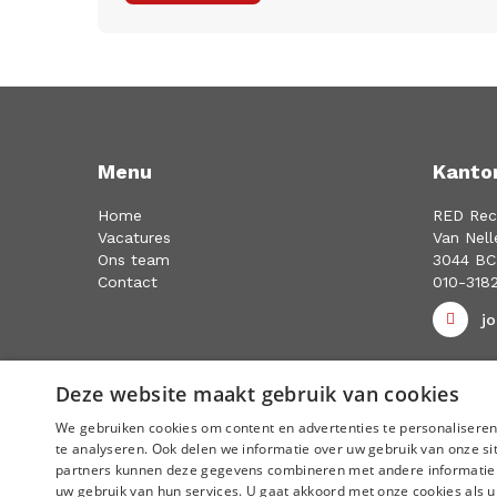
Menu
Kanto
Home
RED Rec
Vacatures
Van Nell
Ons team
3044 BC
Contact
010-318
j
Deze website maakt gebruik van cookies
We gebruiken cookies om content en advertenties te personaliseren
te analyseren. Ook delen we informatie over uw gebruik van onze si
Cookies
Disclaimer
Privacy statement
partners kunnen deze gegevens combineren met andere informatie di
uw gebruik van hun services. U gaat akkoord met onze cookies als u 