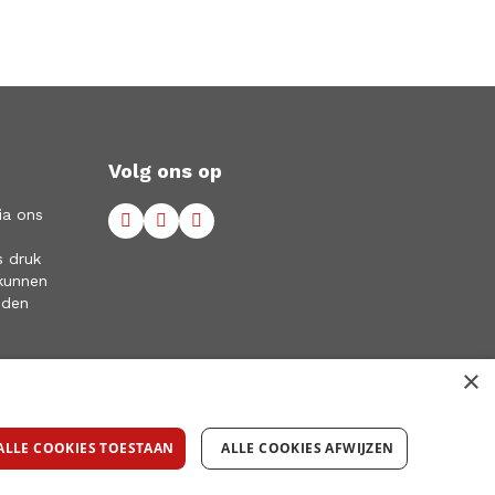
Volg ons op
ia ons
s druk
kunnen
eden
×
ALLE COOKIES TOESTAAN
ALLE COOKIES AFWIJZEN
© RED Recruitment 2022