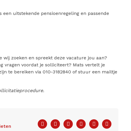
 een uitstekende pensioenregeling en passende
e wij zoeken en spreekt deze vacature jou aan?
g vragen voordat je solliciteert? Mats vertelt je
zijn te bereiken via 010-3182840 of stuur een mailtje
llicitatieprocedure.
Facebook
Twitter
LinkedIn
Pinterest
WhatsApp
E-
ieten
mail