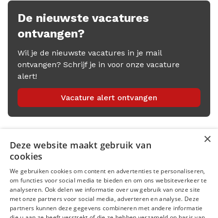
De nieuwste vacatures
ontvangen?
Wil je de nieuwste vacatures in je mail
ontvangen? Schrijf je in voor onze vacature
alert!
Vacature alert ontvangen
×
Deze website maakt gebruik van
Menu
cookies
We gebruiken cookies om content en advertenties te personaliseren,
Kantoren
om functies voor social media te bieden en om ons websiteverkeer te
analyseren. Ook delen we informatie over uw gebruik van onze site
Open sollicitatie
met onze partners voor social media, adverteren en analyse. Deze
partners kunnen deze gegevens combineren met andere informatie
Volg ons op
die u aan ze heeft verstrekt of die ze hebben verzameld op basis van