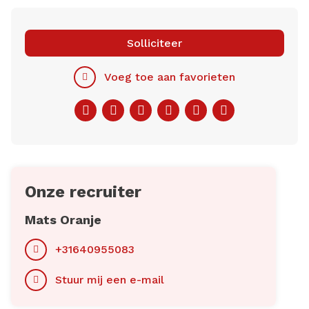
Let op: een referentiecheck is onderdeel van onze
sollicitatieprocedure.
Solliciteer
Voeg toe aan favorieten
Facebook
Twitter
LinkedIn
Pinterest
WhatsApp
E-
mail
Onze recruiter
Mats Oranje
+31640955083
Stuur mij een e-mail