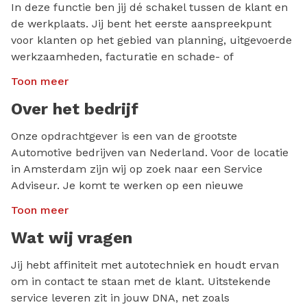
In deze functie ben jij dé schakel tussen de klant en
de werkplaats. Jij bent het eerste aanspreekpunt
voor klanten op het gebied van planning, uitgevoerde
werkzaamheden, facturatie en schade- of
garantieclaims. Vanzelfsprekend draait het in deze
Toon meer
rol om gastheerschap en klanttevredenheid.
Ongeacht het voertuig of het probleem, jij zorgt
Over het bedrijf
ervoor dat de klant weer blij naar huis gaat!
Onze opdrachtgever is een van de grootste
Naast het ontvangen van klanten, probleem of
Automotive bedrijven van Nederland. Voor de locatie
behoefte bepalen en met de klant afstemmen wat er
in Amsterdam zijn wij op zoek naar een Service
moet gebeuren aan de auto, bespreek je de factuur
Adviseur. Je komt te werken op een nieuwe
en geef je uitleg over de uitgevoerde
opstartende aftersales afdeling.
Toon meer
werkzaamheden. Je maakt werkorders aan, bewaakt
de voortgang en houdt de klant hiervan op de hoogte.
Wat wij vragen
Daarnaast denk je ook mee in processen en inrichting
om de werkplaats zo efficiënt mogelijk te maken. Met
Jij hebt affiniteit met autotechniek en houdt ervan
een efficiënte werkplaatsplanning is het aan jou de
om in contact te staan met de klant. Uitstekende
taak om de monteurs aan te sturen.
service leveren zit in jouw DNA, net zoals