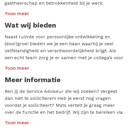
gastheerschap en betrokkenheid bij je werk.
Daarnaast ben je organisatorisch sterk en kun je het
Toon meer
overzicht bewaren, ook als het plotseling erg druk is
aan de balie. Verder herken jij je in het volgende
Wat wij bieden
profiel:
Naast ruimte voor persoonlijke ontwikkeling en
Ervaring als Service Adviseur en een proactieve
(door)groei bieden we je een baan waarbij je veel
houding;
zelfstandigheid en verantwoordelijkheid krijgt. Als
een echt team zorg je er samen met je collega’s voor
Goede communicatieve vaardigheden en
dat de klant met een glimlach de deur uitgaat.
beheersing van de Nederlandse taal in woord en
Toon meer
Verder kun je rekenen op:
geschrift;
Meer informatie
Handig met computersystemen (bij voorkeur
Een salaris tussen €2.500,- en €3.000,- bruto,
WinCar DMS) en ervaren met het MS Office pakket;
afhankelijk van ervaring;
Ben jij de Service Adviseur die wij zoeken? Vergeet
Beschikbaarheid tussen de 32 en 40 uur en
dan niet te solliciteren! Heb je eerst nog vragen
24 vakantiedagen op jaarbasis;
woonachtig in de regio Amsterdam.
voordat je solliciteert? Mats vertelt je graag meer
Pensioenregeling;
over de functie en het bedrijf. Wij zijn te bereiken via
8% vakantiegeld.
010-3182840 of stuur een mailtje naar
Toon meer
jobs@redrecruitment.nl